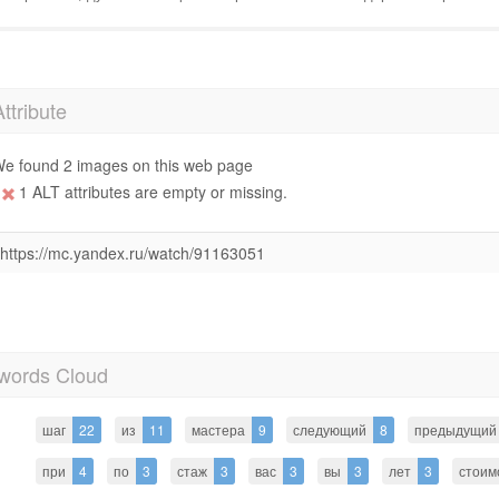
Attribute
e found 2 images on this web page
1 ALT attributes are empty or missing.
https://mc.yandex.ru/watch/91163051
words Cloud
шаг
22
из
11
мастера
9
следующий
8
предыдущий
при
4
по
3
стаж
3
вас
3
вы
3
лет
3
стоим