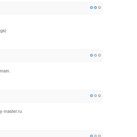
ngs)
omain.
y-master.ru