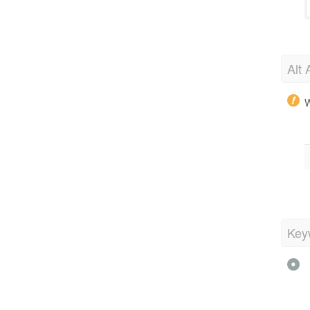
Alt 
W
Key