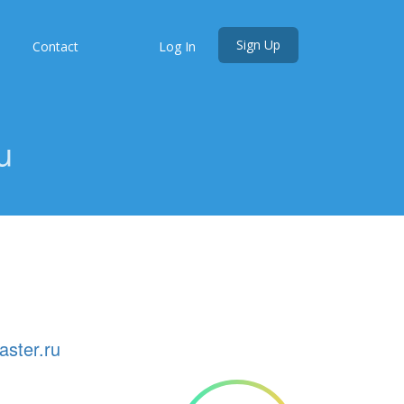
Sign Up
s
Contact
Log In
u
aster.ru