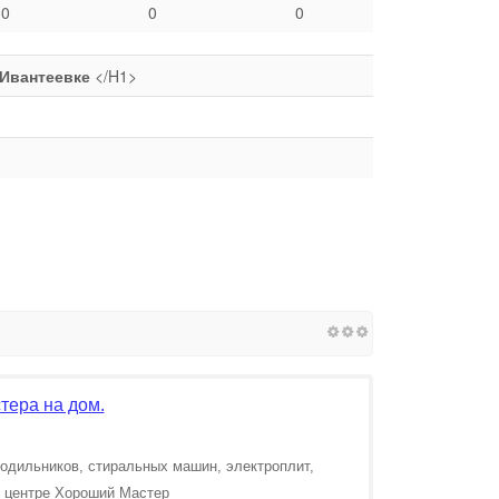
0
0
0
 Ивантеевке
</H1>
тера на дом.
одильников, стиральных машин, электроплит,
м центре Хороший Мастер