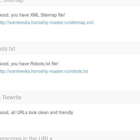
ood, you have XML Sitemap file!
ttp://ivanteevka.horoshiy-master.ru/sitemap.xml
ts.txt
ood, you have Robots.txt file!
ttp://ivanteevka.horoshiy-master.ru/robots.txt
 Rewrite
ood, all URLs look clean and friendly
erscores in the URLs