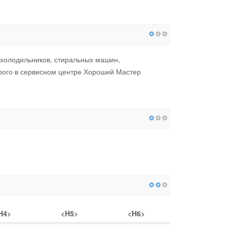
 холодильников, стиральных машин,
рого в сервисном центре Хороший Мастер
H4>
<H5>
<H6>