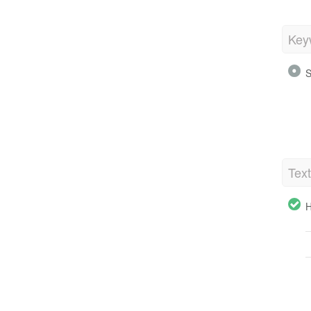
Key
S
Tex
H