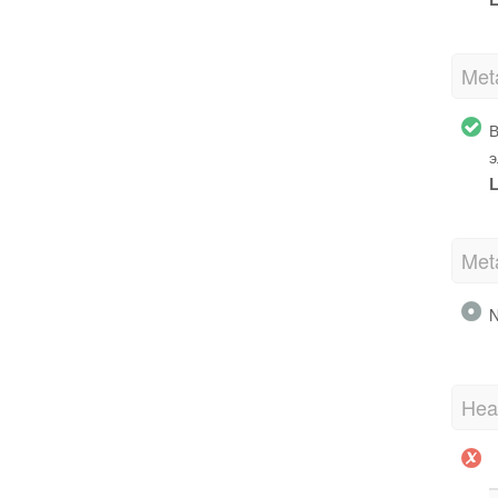
Met
В
э
L
Met
N
Hea