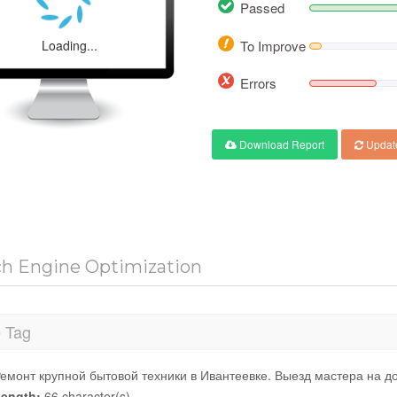
Passed
Loading...
To Improve
Errors
Download Report
Updat
ch Engine Optimization
e Tag
емонт крупной бытовой техники в Ивантеевке. Выезд мастера на д
ength:
66 character(s)