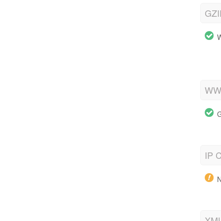
GZI
W
WWW
G
IP C
N
XML