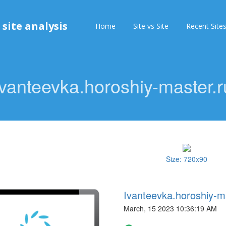
 site analysis
Home
Site vs Site
Recent Site
Ivanteevka.horoshiy-master.r
Size: 720x90
Ivanteevka.horoshiy-m
March, 15 2023 10:36:19 AM