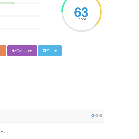
63
Score
e
Compare
Share
ом.