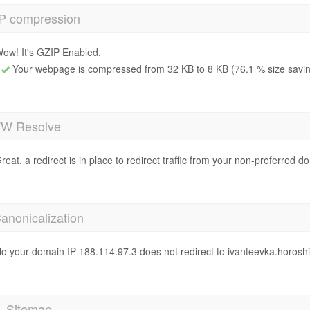
P compression
ow! It's GZIP Enabled.
Your webpage is compressed from 32 KB to 8 KB (76.1 % size savi
 Resolve
reat, a redirect is in place to redirect traffic from your non-preferred d
anonicalization
o your domain IP 188.114.97.3 does not redirect to ivanteevka.horoshi
 Sitemap