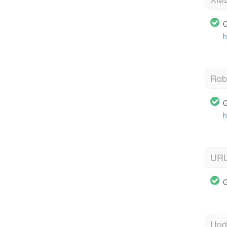
G
h
Robo
G
h
URL
G
Und