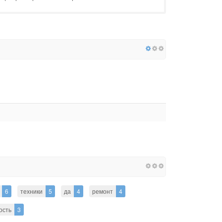
6
техники
5
да
4
ремонт
4
ость
3